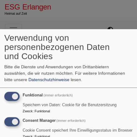
ESG Erlangen
Heimat auf Zeit
Hauptnavigation
Verwendung von
personenbezogenen Daten
und Cookies
Bitte die Dienste und Anwendungen von Drittanbietern
auswählen, die wir nutzen möchten.
Für weitere Informationen
bitte unsere
Datenschutzhinweise
lesen.
Funktional
Startseite
Gitarrenkurs
(immer erforderlich)
Speichern von Daten: Cookie für die Benutzersitzung
Zweck
:
Funktional
Gitarrenkurs
Consent Manager
(immer erforderlich)
Cookie Consent speichert Ihre Einwilligungsstatus im Browser
Zweck
:
Funktional