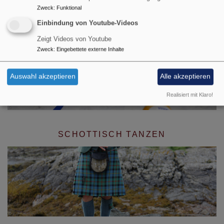
Zweck
:
Funktional
Einbindung von Youtube-Videos
AK MUSKELKATER
Zeigt Videos von Youtube
Zweck
:
Eingebettete externe Inhalte
Auswahl akzeptieren
Alle akzeptieren
Realisiert mit Klaro!
SCHOTTISCH TANZEN